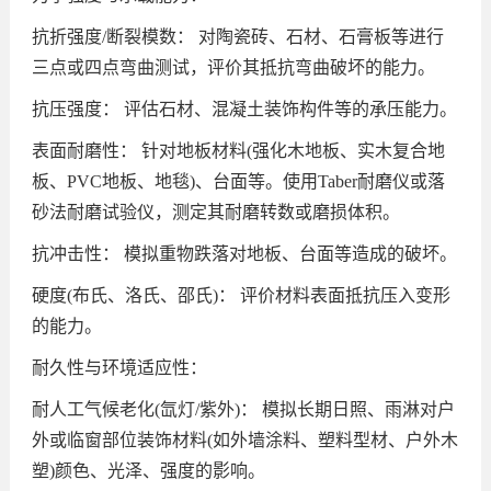
抗折强度/断裂模数： 对陶瓷砖、石材、石膏板等进行
三点或四点弯曲测试，评价其抵抗弯曲破坏的能力。
抗压强度： 评估石材、混凝土装饰构件等的承压能力。
表面耐磨性： 针对地板材料(强化木地板、实木复合地
板、PVC地板、地毯)、台面等。使用Taber耐磨仪或落
砂法耐磨试验仪，测定其耐磨转数或磨损体积。
抗冲击性： 模拟重物跌落对地板、台面等造成的破坏。
硬度(布氏、洛氏、邵氏)： 评价材料表面抵抗压入变形
的能力。
耐久性与环境适应性：
耐人工气候老化(氙灯/紫外)： 模拟长期日照、雨淋对户
外或临窗部位装饰材料(如外墙涂料、塑料型材、户外木
塑)颜色、光泽、强度的影响。