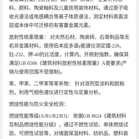
料、颜料、陶瓷釉料及儿童房用装饰材料。通过原子吸
收光谱法或电感耦合等离子体质谱法，测定材料表面涂
层或本体中可迁移的有害重金属元素。
放射性核素限量： 对天然石材、陶瓷砖、石膏制品等无
机非金属材料，使用低本底多道γ能谱仪测定镭-226、
钍-232、钾-40的比活度，计算内、外照射指数，确保其
满足GB 6566《建筑材料放射性核素限量》A类要求(产
销与使用范围不受限制)。
苯、甲苯、二甲苯等苯系物： 针对溶剂型涂料和胶粘
剂，利用气相色谱仪进行定性与定量分析。
燃烧性能与防火安全检测：
燃烧性能等级(A/B1/B2/B3)： 依据GB 8624《建筑材料
及制品燃烧性能分级》，通过不燃性试验、单体燃烧试
验、可燃性试验等，对墙面保温材料、纺织品、塑料装