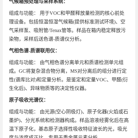
气候箱预处理与采样系统：
组成与功能： 用于VOC和甲醛释放量检测的核心前处
理设备。包括恒温恒湿气候箱(提供标准测试环境)、空
气采样泵、吸附管/Tenax管等。样品在箱内稳定释放污
染物，采样后送色谱-质谱仪分析。
气相色谱-质谱联用仪：
组成与功能： 由气相色谱分离单元和质谱检测单元组
成。GC将复杂混合物分离，MS对分离后的组分进行定
性(谱库比对)和定量分析。是鉴定和定量VOC、甲醛(衍
生化后)、异味物质等的决定性仪器。
原子吸收光谱仪：
组成与功能： 由光源(空心阴极灯)、原子化器(火焰或石
墨炉)、分光系统和检测器构成。样品溶液经雾化后在高
温下原子化，基态原子选择性吸收特征波长的光，吸光
度与浓度成正比，专用于重金属元素分析。