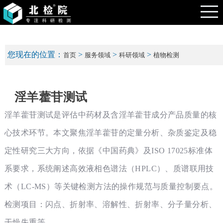
您现在的位置：
>
>
>
首页
服务领域
科研领域
植物检测
淫羊藿苷测试
淫羊藿苷测试是评估中药材及含淫羊藿苷成分产品质量的核
心技术环节。本文聚焦淫羊藿苷的定量分析、杂质鉴定及稳
定性研究三大方向，依据《中国药典》及ISO 17025标准体
系要求，系统阐述高效液相色谱法（HPLC）、质谱联用技
术（LC-MS）等关键检测方法的操作规范与质量控制要点。
检测项目：闪点、折射率、溶解性、折射率、分子量分析、
干燥失重等