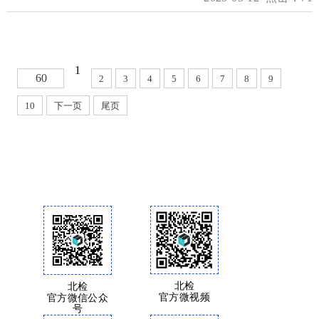
1
60
2
3
4
5
6
7
8
9
10
下一页
尾页
北检
北检
官方微视频
官方微信公众
号