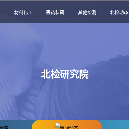
页
材料化工
医药科研
其他检测
北检动态
北检研究院