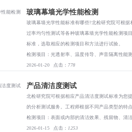
玻璃幕墙光学性能检测
玻璃幕墙光学性能标准有哪些?北检研究院可根据
过率均匀性测试等各种玻璃幕墙光学性能检测项
标准，选取相应的检测项目和方法进行试验。
检测项目：光透射率、温度传导、声音隔离性能
2026-01-20 点击：
778
产品清洁度测试
北检研究院可根据相应产品清洁度测试标准为您
的分析测试服务。工程师根据不同产品类型的特
检测项目：表面或内部的清洁效果、残留物、清
2026-01-15 点击：
1253