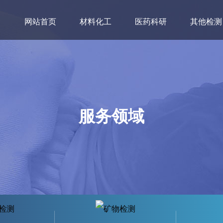
网站首页
材料化工
医药科研
其他检测
服务领域