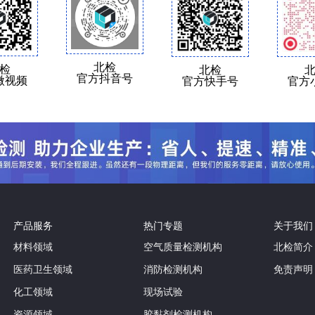
北检
检
北检
官方抖音号
微视频
官方快手号
官方
产品服务
热门专题
关于我们
材料领域
空气质量检测机构
北检简介
医药卫生领域
消防检测机构
免责声明
化工领域
现场试验
资源领域
胶黏剂检测机构