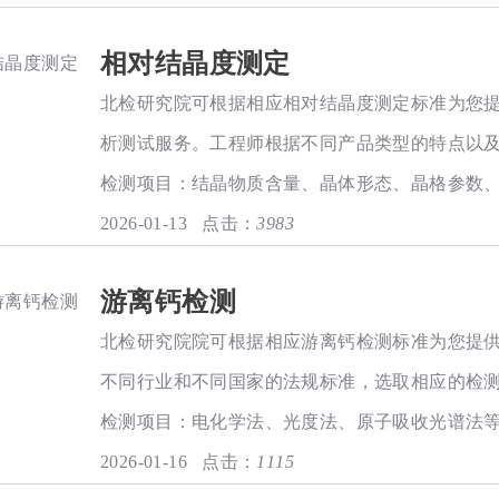
相对结晶度测定
北检研究院可根据相应相对结晶度测定标准为您
析测试服务。工程师根据不同产品类型的特点以
检测项目：结晶物质含量、晶体形态、晶格参数
2026-01-13 点击：
3983
游离钙检测
北检研究院院可根据相应游离钙检测标准为您提供
不同行业和不同国家的法规标准，选取相应的检
检测项目：电化学法、光度法、原子吸收光谱法
2026-01-16 点击：
1115