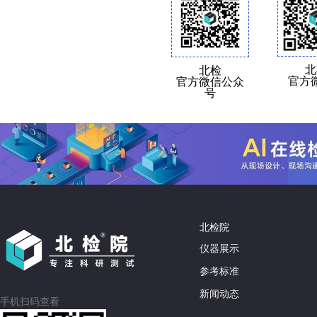
北
北检
官方
官方微信公众
号
北检院
仪器展示
参考标准
新闻动态
手机扫码查看