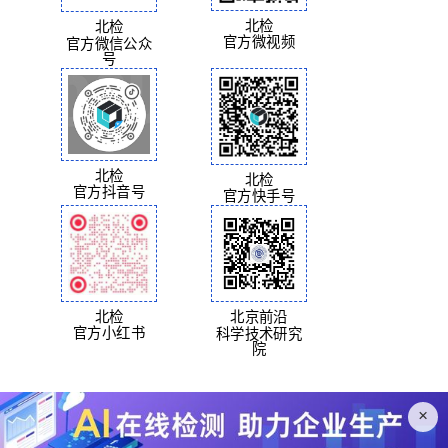
北检
北检
官方微视频
官方微信公众
号
北检
北检
官方抖音号
官方快手号
北检
北京前沿
官方小红书
科学技术研究
院
×