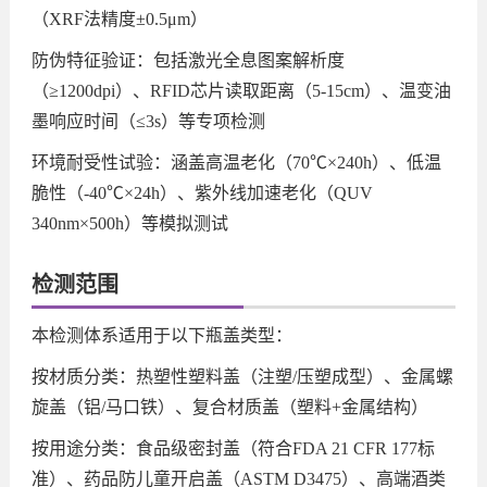
（XRF法精度±0.5μm）
防伪特征验证：包括激光全息图案解析度
（≥1200dpi）、RFID芯片读取距离（5-15cm）、温变油
墨响应时间（≤3s）等专项检测
环境耐受性试验：涵盖高温老化（70℃×240h）、低温
脆性（-40℃×24h）、紫外线加速老化（QUV
340nm×500h）等模拟测试
检测范围
本检测体系适用于以下瓶盖类型：
按材质分类：热塑性塑料盖（注塑/压塑成型）、金属螺
旋盖（铝/马口铁）、复合材质盖（塑料+金属结构）
按用途分类：食品级密封盖（符合FDA 21 CFR 177标
准）、药品防儿童开启盖（ASTM D3475）、高端酒类