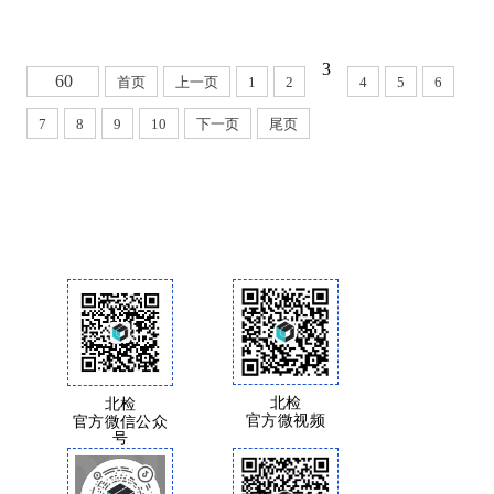
3
60
首页
上一页
1
2
4
5
6
7
8
9
10
下一页
尾页
北检
北检
官方微视频
官方微信公众
号